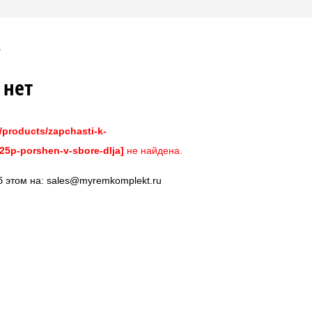
 нет
/products/zapchasti-k-
25p-porshen-v-sbore-dlja]
не найдена.
б этом на:
sales@myremkomplekt.ru