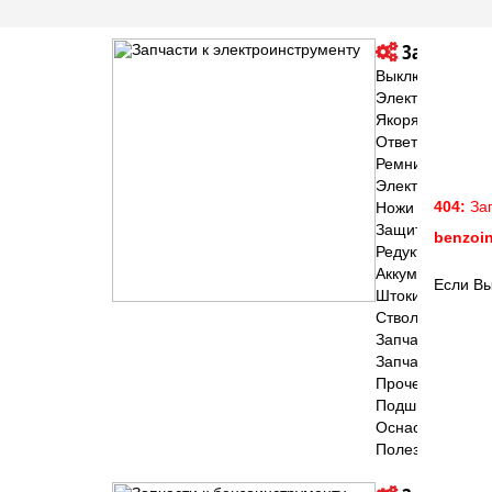
Запчасти к
Выключатели и 
Электроугольны
Якоря и статор
Ответные шесте
Ремни
Электродвигате
404:
Зап
Ножи для рубан
Защитные кожу
benzoin
Редукторы и ко
Аккумуляторы дл
Если Вы
Штоки для лобзи
Стволы и патрон
Запчасти к цеп
Запчасти к нас
Прочее(эл.и.)
Подшипники
Оснастка
Полезное