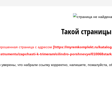
 электроинструменту
кнопки
е щетки
ы
Такой страницы
рни и...
ли
рошенная страница с адресом
[https://myremkomplekt.ru/katalog
ков и станков
хи
strumentu/zapchasti-k-trimeram/cilindro-porshnevye/010068stark
рпуса редукторов
я...
 уверены, что набрали ссылку корректно, напишите, пожалуйста, о
ка,...
ы, пьяные...
ным электропилам
осным станциям