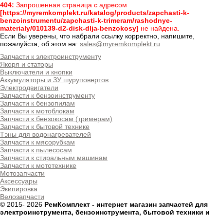
404:
Запрошенная страница с адресом
[https://myremkomplekt.ru/katalog/products/zapchasti-k-
benzoinstrumentu/zapchasti-k-trimeram/rashodnye-
materialy/010139-d2-disk-dlja-benzokosy]
не найдена.
Если Вы уверены, что набрали ссылку корректно, напишите,
пожалуйста, об этом на:
sales@myremkomplekt.ru
Запчасти к электроинструменту
Якоря и статоры
Выключатели и кнопки
Аккумуляторы и ЗУ шуруповертов
Электродвигатели
Запчасти к бензоинструменту
Запчасти к бензопилам
Запчасти к мотоблокам
Запчасти к бензокосам (тримерам)
Запчасти к бытовой технике
Тэны для водонагревателей
Запчасти к мясорубкам
Запчасти к пылесосам
Запчасти к стиральным машинам
Запчасти к мототехнике
Мотозапчасти
Аксессуары
Экипировка
Велозапчасти
© 2015-
2026
РемКомплект - интернет магазин запчастей для
электроинструмента, бензоинструмента, бытовой техники и