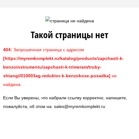
Такой страницы нет
404:
Запрошенная страница с адресом
[https://myremkomplekt.ru/katalog/products/zapchasti-k-
benzoinstrumentu/zapchasti-k-trimeram/truby-
shtangi/010003ag-reduktor-k-benzokose-posadka]
не
найдена.
Если Вы уверены, что набрали ссылку корректно, напишите,
пожалуйста, об этом на:
sales@myremkomplekt.ru