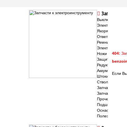
Запчасти к 
Выключатели и 
Электроугольны
Якоря и статор
Ответные шесте
Ремни
Электродвигате
404:
Зап
Ножи для рубан
Защитные кожу
benzoin
Редукторы и ко
Аккумуляторы дл
Если Вы
Штоки для лобзи
Стволы и патрон
Запчасти к цеп
Запчасти к нас
Прочее(эл.и.)
Подшипники
Оснастка
Полезное