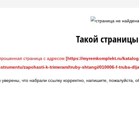
электроинструменту
кнопки
е щетки
ы
Такой страницы
рни и...
ли
рошенная страница с адресом
[https://myremkomplekt.ru/katalog
ков и станков
хи
strumentu/zapchasti-k-trimeram/truby-shtangi/010006-f-truba-dlja
рпуса редукторов
я...
 уверены, что набрали ссылку корректно, напишите, пожалуйста, о
ка,...
ы, пьяные...
ным электропилам
осным станциям