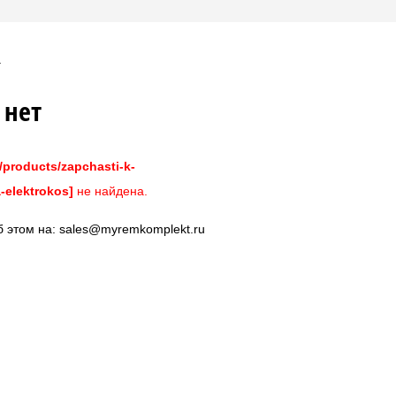
 нет
/products/zapchasti-k-
-elektrokos]
не найдена.
б этом на:
sales@myremkomplekt.ru