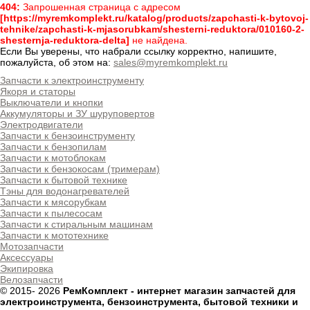
404:
Запрошенная страница с адресом
[https://myremkomplekt.ru/katalog/products/zapchasti-k-bytovoj-
tehnike/zapchasti-k-mjasorubkam/shesterni-reduktora/010160-2-
shesternja-reduktora-delta]
не найдена.
Если Вы уверены, что набрали ссылку корректно, напишите,
пожалуйста, об этом на:
sales@myremkomplekt.ru
Запчасти к электроинструменту
Якоря и статоры
Выключатели и кнопки
Аккумуляторы и ЗУ шуруповертов
Электродвигатели
Запчасти к бензоинструменту
Запчасти к бензопилам
Запчасти к мотоблокам
Запчасти к бензокосам (тримерам)
Запчасти к бытовой технике
Тэны для водонагревателей
Запчасти к мясорубкам
Запчасти к пылесосам
Запчасти к стиральным машинам
Запчасти к мототехнике
Мотозапчасти
Аксессуары
Экипировка
Велозапчасти
© 2015-
2026
РемКомплект - интернет магазин запчастей для
электроинструмента, бензоинструмента, бытовой техники и