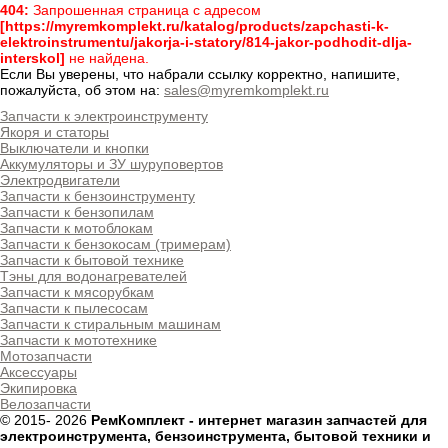
404:
Запрошенная страница с адресом
[https://myremkomplekt.ru/katalog/products/zapchasti-k-
elektroinstrumentu/jakorja-i-statory/814-jakor-podhodit-dlja-
interskol]
не найдена.
Если Вы уверены, что набрали ссылку корректно, напишите,
пожалуйста, об этом на:
sales@myremkomplekt.ru
Запчасти к электроинструменту
Якоря и статоры
Выключатели и кнопки
Аккумуляторы и ЗУ шуруповертов
Электродвигатели
Запчасти к бензоинструменту
Запчасти к бензопилам
Запчасти к мотоблокам
Запчасти к бензокосам (тримерам)
Запчасти к бытовой технике
Тэны для водонагревателей
Запчасти к мясорубкам
Запчасти к пылесосам
Запчасти к стиральным машинам
Запчасти к мототехнике
Мотозапчасти
Аксессуары
Экипировка
Велозапчасти
© 2015-
2026
РемКомплект - интернет магазин запчастей для
электроинструмента, бензоинструмента, бытовой техники и