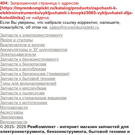
404:
Запрошенная страница с адресом
[https://myremkomplekt.ru/katalog/products/zapchasti-k-
elektroinstrumentu/vykljuchateli-i-knopki/3065-vykljuchatel-dlja-
holodilnika]
не найдена.
Если Вы уверены, что набрали ссылку корректно, напишите,
пожалуйста, об этом на:
sales@myremkomplekt.ru
Запчасти к электроинструменту
Якоря и статоры
Выключатели и кнопки
Аккумуляторы и ЗУ шуруповертов
Электродвигатели
Запчасти к бензоинструменту
Запчасти к бензопилам
Запчасти к мотоблокам
Запчасти к бензокосам (тримерам)
Запчасти к бытовой технике
Тэны для водонагревателей
Запчасти к мясорубкам
Запчасти к пылесосам
Запчасти к стиральным машинам
Запчасти к мототехнике
Мотозапчасти
Аксессуары
Экипировка
Велозапчасти
© 2015-
2026
РемКомплект - интернет магазин запчастей для
электроинструмента, бензоинструмента, бытовой техники и