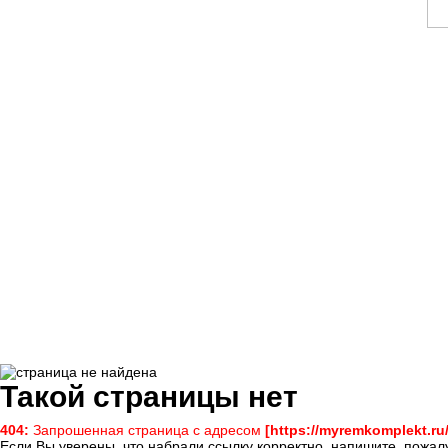
Такой страницы нет
404:
Запрошенная страница с адресом
[https://myremkomplekt.ru
Если Вы уверены, что набрали ссылку корректно, напишите, пожалу