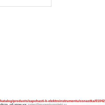
/katalog/products/zapchasti-k-elektroinstrumentu/osnastka/01042
йста, об этом на:
sales@myremkomplekt.ru