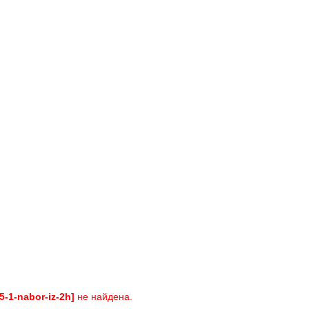
5-1-nabor-iz-2h]
не найдена.