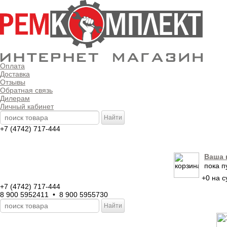
Оплата
Доставка
Отзывы
Обратная связь
Дилерам
Личный кабинет
+7 (4742) 717-444
Ваша 
пока п
+
0
на с
+7 (4742) 717-444
8 900 5952411 • 8 900 5955730