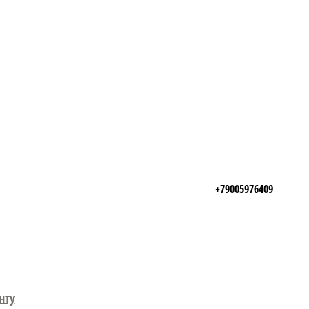
+79005976409
нту