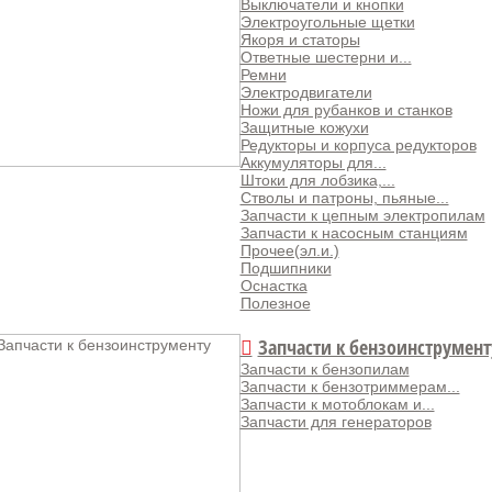
Выключатели и кнопки
Электроугольные щетки
Якоря и статоры
Ответные шестерни и...
Ремни
Электродвигатели
Ножи для рубанков и станков
Защитные кожухи
Редукторы и корпуса редукторов
Аккумуляторы для...
Штоки для лобзика,...
Стволы и патроны, пьяные...
Запчасти к цепным электропилам
Запчасти к насосным станциям
Прочее(эл.и.)
Подшипники
Оснастка
Полезное
Запчасти к бензоинструмент
Запчасти к бензопилам
Запчасти к бензотриммерам...
Запчасти к мотоблокам и...
Запчасти для генераторов